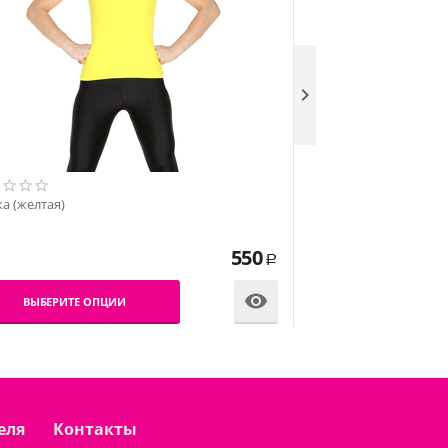

Майка (синяя)
а (желтая)
550
Р
ВЫБЕРИТЕ О

ВЫБЕРИТЕ ОПЦИИ
еля
Контакты