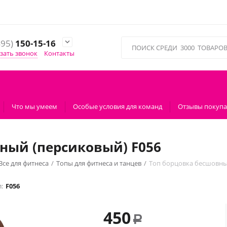
495)
150-15-16

зать звонок
Контакты
Что мы умеем
Особые условия для команд
Отзывы покупа
ный (персиковый) F056
Все для фитнеса
/
Топы для фитнеса и танцев
/
Топ борцовка бесшовны
:
F056
450
Р