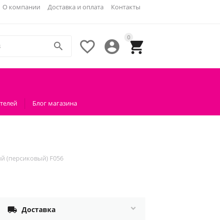
О компании
Доставка и оплата
Контакты
0




телей
Блог магазина
й (персиковый) F056

Доставка