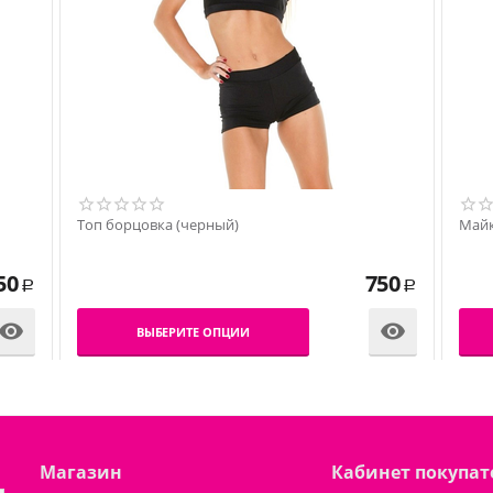
Топ борцовка (черный)
Майк
50
750
Р
Р


ВЫБЕРИТЕ ОПЦИИ
Магазин
Кабинет покупат