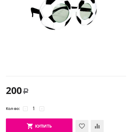
200
Р
Кол-во:
−
+
КУПИТЬ