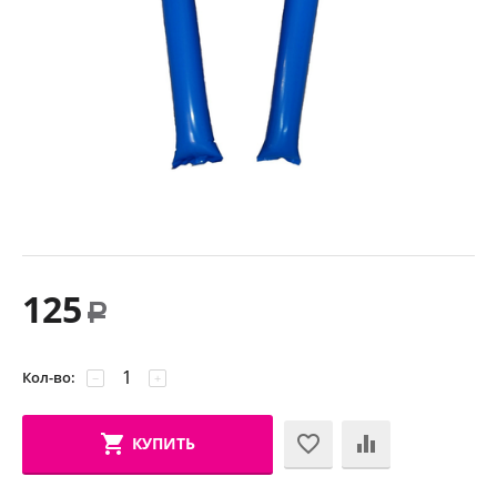
125
Р
Кол-во:
−
+
КУПИТЬ