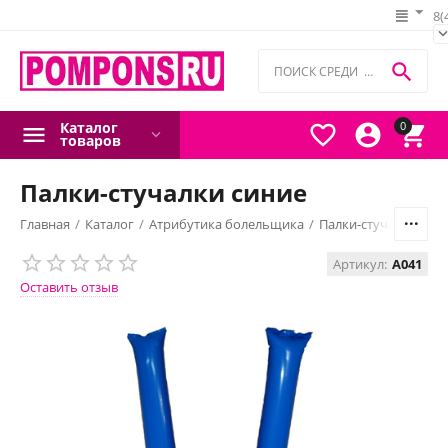
8(

Каталог
0



товаров
Палки-стучалки синие
Главная
/
Каталог
/
Атрибутика болельщика
/
Палки-стучалки и р
Артикул:
A041
Оставить отзыв