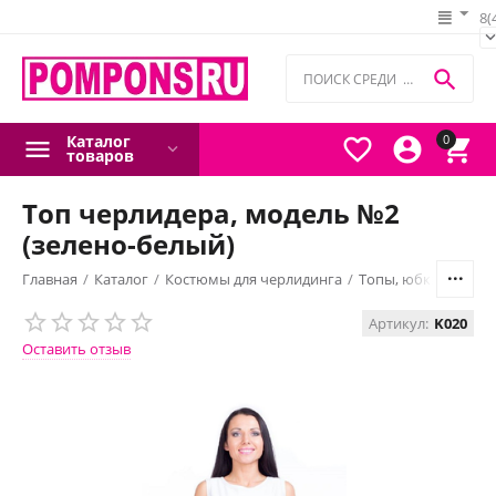
8(

Каталог
0



товаров
Топ черлидера, модель №2
(зелено-белый)
Главная
/
Каталог
/
Костюмы для черлидинга
/
Топы, юбки, шорты
Артикул:
K020
Оставить отзыв