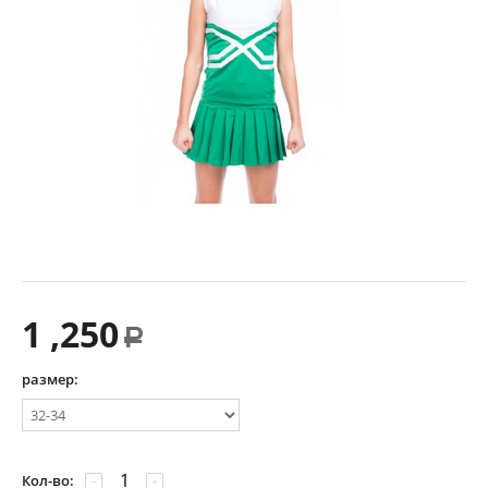
1 ,250
Р
размер:
Кол-во:
−
+