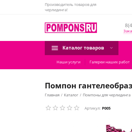
Производитель товаров для
черлидинга!
8(
Зака
Каталог товаров
Наши услуги
Галереи наших работ
Помпон гантелеобраз
Главная
/
Каталог
/
Помпоны для черлидинга
Артикул:
P005