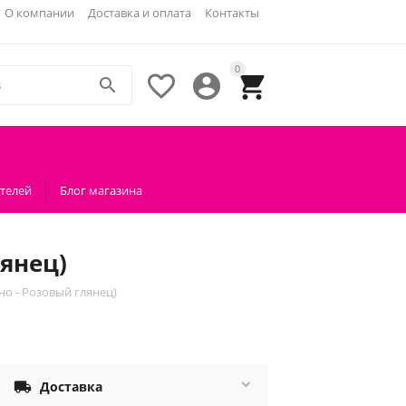
О компании
Доставка и оплата
Контакты
0




телей
Блог магазина
янец)
о - Розовый глянец)

Доставка