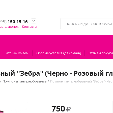
495)
150-15-16

зать звонок
Контакты
Что мы умеем
Особые условия для команд
Отзывы покупа
ный "Зебра" (Черно - Розовый гл
/
Помпоны гантелеобразные
/
Помпон гантелеобразный "Зебра" (Черн
750
Р