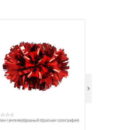

Помпон гантелеобра
Серебряная гологра
он гантелеобразный (Красная голография)