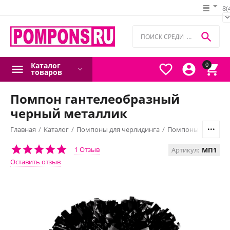
8(

Каталог
0



товаров
Помпон гантелеобразный
черный металлик
Главная
/
Каталог
/
Помпоны для черлидинга
/
Помпоны гантелео
1 Отзыв
Артикул:
МП1
Оставить отзыв