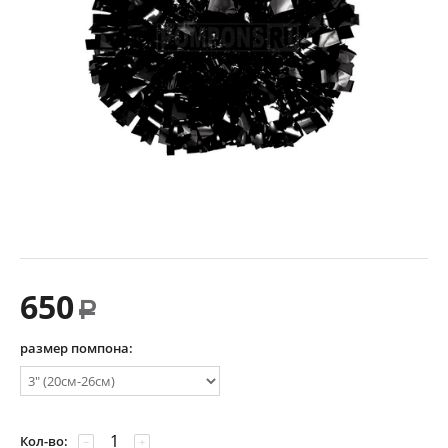
650
Р
размер помпона:
Кол-во:
−
+