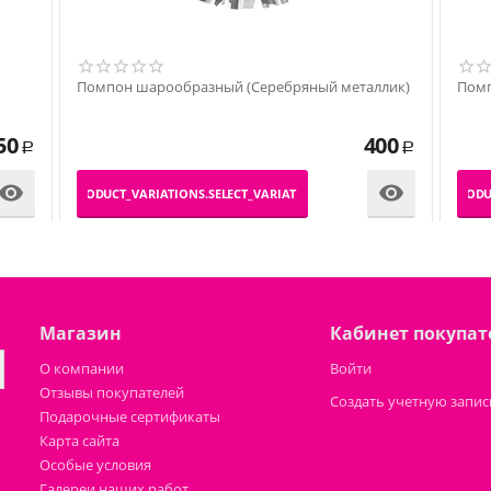
Помпон шарообразный (Cеребряный металлик)
Помп
50
400
Р
Р


_PRODUCT_VARIATIONS.SELECT_VARIATION
_PRODU
Магазин
Кабинет покупат
О компании
Войти
Отзывы покупателей
Создать учетную запис
Подарочные сертификаты
Карта сайта
Особые условия
Галереи наших работ