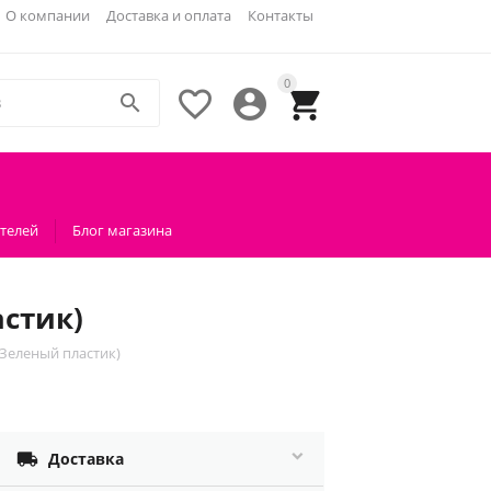
О компании
Доставка и оплата
Контакты
0




телей
Блог магазина
стик)
Зеленый пластик)

Доставка