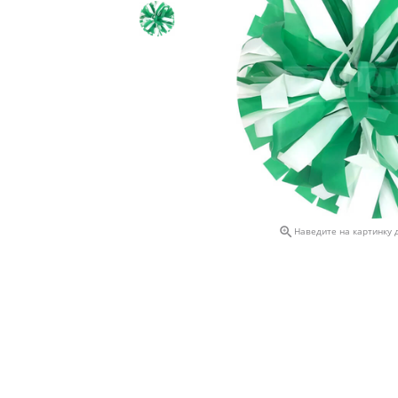

Наведите на картинку 