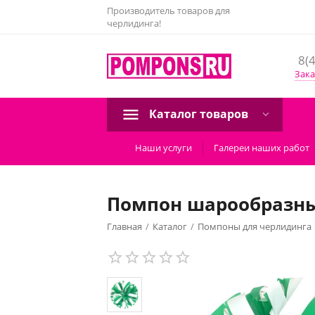
Производитель товаров для
черлидинга!
8(
Зака
Каталог товаров
Наши услуги
Галереи наших работ
Помпон шарообразный
Главная
/
Каталог
/
Помпоны для черлидинга