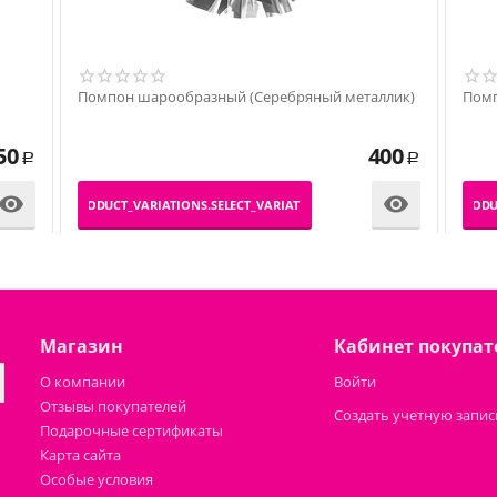
Помпон шарообразный (Cеребряный металлик)
Помп
50
400
Р
Р


_PRODUCT_VARIATIONS.SELECT_VARIATION
_PRODU
Магазин
Кабинет покупат
О компании
Войти
Отзывы покупателей
Создать учетную запис
Подарочные сертификаты
Карта сайта
Особые условия