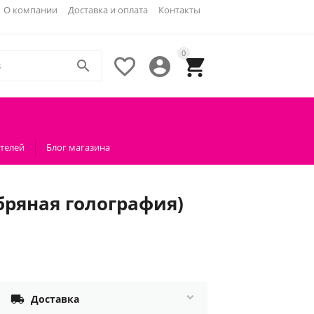
О компании
Доставка и оплата
Контакты
0




телей
Блог магазина
ряная голография)

Доставка