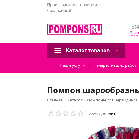
Производитель товаров для
черлидинга!
8(
Зака
Каталог товаров
Наши услуги
Галереи наших работ
Помпон шарообразны
Главная
/
Каталог
/
Помпоны для черлидинга
Помпон шарообразный (Малиновый металлик -
Артикул:
P056