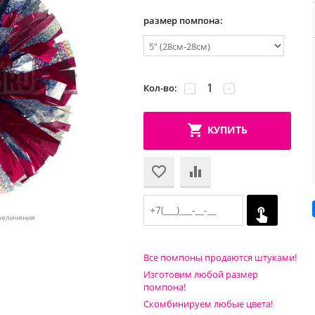
размер помпона:
Кол-во:
−
+
КУПИТЬ
величения
Все помпоны продаются штуками!
Изготовим любой размер
помпона!
Скомбинируем любые цвета!