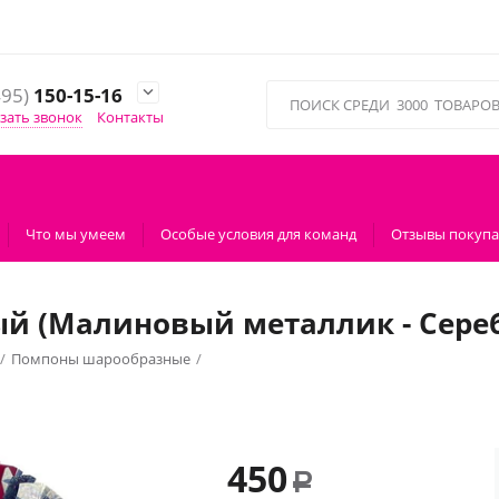
495)
150-15-16

зать звонок
Контакты
Что мы умеем
Особые условия для команд
Отзывы покупа
й (Малиновый металлик - Сереб
/
Помпоны шарообразные
/
 Серебряная голография)
450
Р