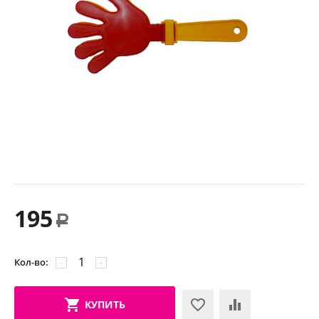
195
Р
Кол-во:
−
+
КУПИТЬ