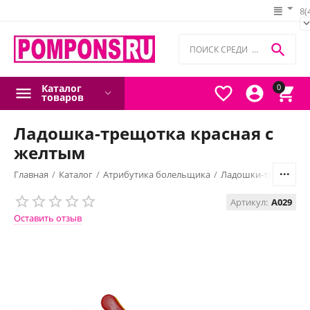
8(

Каталог
0



товаров
Ладошка-трещотка красная с
желтым
Главная
/
Каталог
/
Атрибутика болельщика
/
Ладошки-трещотки
Артикул:
A029
Оставить отзыв