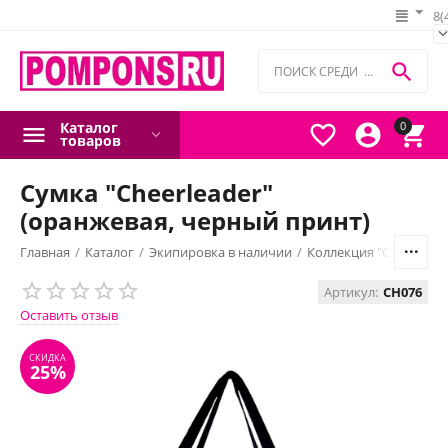
8(

Каталог
0



товаров
Сумка "Cheerleader"
(оранжевая, черный принт)
Главная
/
Каталог
/
Экипировка в наличии
/
Коллекция "Сheerleade
СКИДКА
Артикул:
CH076
25%
Оставить отзыв