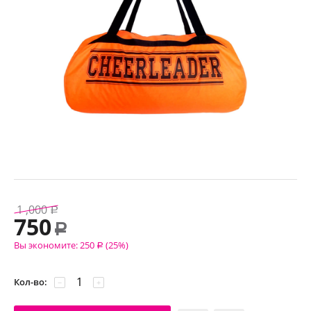
1 ,000
Р
750
Р
Вы экономите:
250
(
25
%)
Р
Кол-во:
−
+