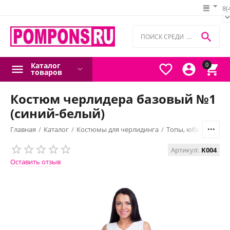
8(

Каталог
0



товаров
Костюм черлидера базовый №1
(синий-белый)
Главная
/
Каталог
/
Костюмы для черлидинга
/
Топы, юбки, шорты
Артикул:
K004
Оставить отзыв