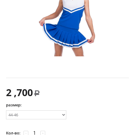
2 ,700
Р
размер:
Кол-во:
−
+